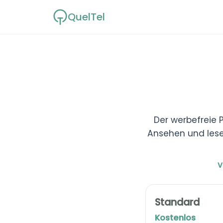
Zum
QuelTel
Inhalt
springen
Der werbefreie 
Ansehen und lese
V
Standard
Kostenlos